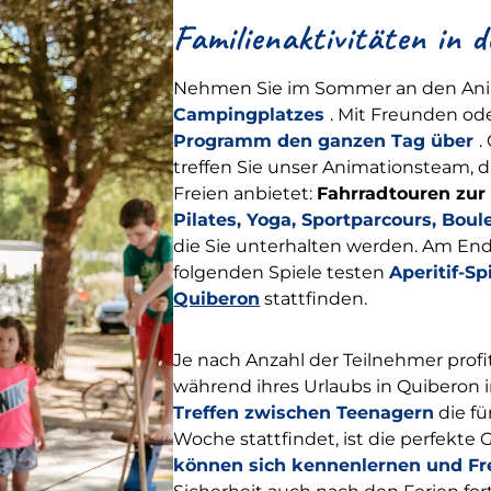
Familienaktivitäten in 
Nehmen Sie im Sommer an den Anim
Campingplatzes
. Mit Freunden od
Programm den ganzen Tag über
.
treffen Sie unser Animationsteam, da
Freien anbietet:
Fahrradtouren zu
Pilates, Yoga, Sportparcours, Boul
die Sie unterhalten werden. Am End
folgenden Spiele testen
Aperitif-Sp
Quiberon
stattfinden.
Je nach Anzahl der Teilnehmer pro
während ihres Urlaubs in Quiberon 
Treffen zwischen Teenagern
die fü
Woche stattfindet, ist die perfekte G
können sich kennenlernen und Fr