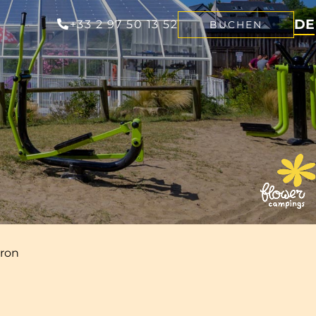
DE
+33 2 97 50 13 52
BUCHEN
FR
EN
NL
eron