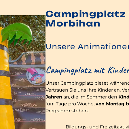
Campingplatz m
Morbihan
Unsere Animatione
Campingplatz mit Kinde
Unser Campingplatz bietet während
Vertrauen Sie uns Ihre Kinder an. Ve
Jahren
an, die im Sommer den
Kin
fünf Tage pro Woche,
von Montag bi
Programm stehen:
Bildungs- und Freizeitaktiv